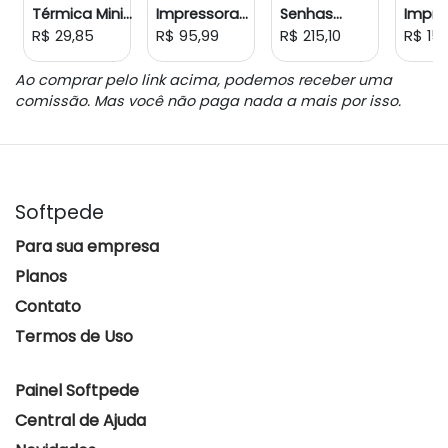
Térmica Mini
Impressora
Senhas
Impre
Impressora
R$ 29,85
Portatil
R$ 95,99
Sequencial
R$ 215,10
Portat
R$ 15
58mm X
Bluetooth
Led Controle
Bluet
15mts- 10
58mm
S/ Fio
58m
Ao comprar pelo link acima, podemos receber uma
Rolos
Android
(completo)
Andro
comissão. Mas você não paga nada a mais por isso.
Preto
Softpede
Para sua empresa
Planos
Contato
Termos de Uso
Painel Softpede
Central de Ajuda